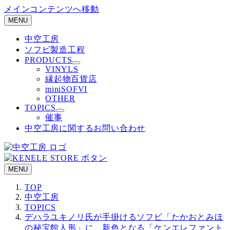
メインコンテンツへ移動
MENU
中空工房
ソフビ製造工程
PRODUCTS
VINYLS
縁起物百貨店
miniSOFVI
OTHER
TOPICS
催事
中空工房に関するお問い合わせ
MENU
TOP
中空工房
TOPICS
デハラユキノリ氏が手掛けるソフビ「たかおとみほ
の秘宝館人形」に、新色となる「ケンエレファント