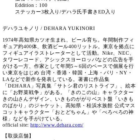
Eddition：100
ステッカー3枚入り/デハラ氏手書きED入り
デハラユキノリ / DEHARA YUKINORI
1974年高知県カツオ生まれ、ビール育ち。年間制作フィ
ギュア約400体、飲酒ビール400リットル。東京を拠点に
フィギュアイラストレーターとして活動。Nike、NEC、
タワーレコード、アシックスヨーロッパなどの広告を手
がける一方、作家として年間5～6回のペースで個展を行
い東京をはじめ 台湾・香港・韓国・上海・パリ・NY・
LAなどで新作を発表している。著書に作品集
「DEHARA」写真集「サトシ君のリストライフ」、絵本
に「お野菜戦争」がある。「きのこの山」キャラクター
きの山さんデザイン、いきものががりベスト盤「いきも
のばかり」のジャケット、高知県・桂浜水族館 公式マス
コットキャラクター「おとどちゃん」や「べろべろの神
様」などを手がけている。
official site:
http://www.dehara.com/
【取扱店舗】