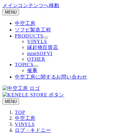
メインコンテンツへ移動
MENU
中空工房
ソフビ製造工程
PRODUCTS
VINYLS
縁起物百貨店
miniSOFVI
OTHER
TOPICS
催事
中空工房に関するお問い合わせ
MENU
TOP
中空工房
VINYLS
ロブ・キドニー