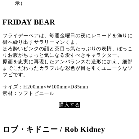
FRIDAY BEAR
フライデーベアは、毎週金曜日の夜にレコードを漁りに
街へ繰り出すサラリーマンくま。
ほろ酔いピンクの顔と茶目っ気たっぷりの表情、ぽっこ
りお腹がちょっと気になる愛すべきキャラクター。
原画を忠実に再現したアンバランスな造形に加え、細部
までこだわったカラフルな彩色が目を引くユニークなソ
フビです。
サイズ：H200mm×W100mm×D85mm
素材：ソフトビニール
購入する
ロブ・キドニー / Rob Kidney