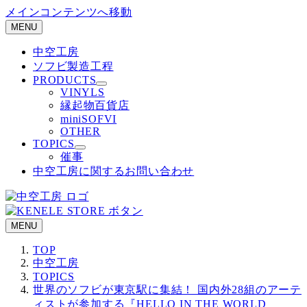
メインコンテンツへ移動
MENU
中空工房
ソフビ製造工程
PRODUCTS
VINYLS
縁起物百貨店
miniSOFVI
OTHER
TOPICS
催事
中空工房に関するお問い合わせ
MENU
TOP
中空工房
TOPICS
世界のソフビが東京駅に集結！ 国内外28組のアーテ
ィストが参加する『HELLO IN THE WORLD