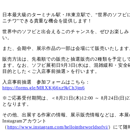
日本最大級のターミナル駅・JR東京駅で、“世界のソフビ
ニチワ”できる貴重な機会を提供します！
世界中のソフビと出会えるこのチャンスを、ぜひお楽しみ
い。
また、会期中、展示作品の一部は会場にて販売いたします
販売方法は、先着順での販売と抽選販売の2種類を予定し
ます。なお、ソフビ展初日9月3日(水)は、混雑緩和・安全
目的とした＜ご入店事前抽選＞を行います。
入店事前抽選 参加フォームはこちら：
https://forms.gle/MRXKj66xz9kCh3jm6
※ご応募受付期間は、＜8月21日(木)12:00 ～ 8月24日(日)23
となります。
その他、出展する作家の情報、展示販売情報などは、本展
Instagramアカウント
（
https://www.instagram.com/hellointheworldsofvi/
）にて随