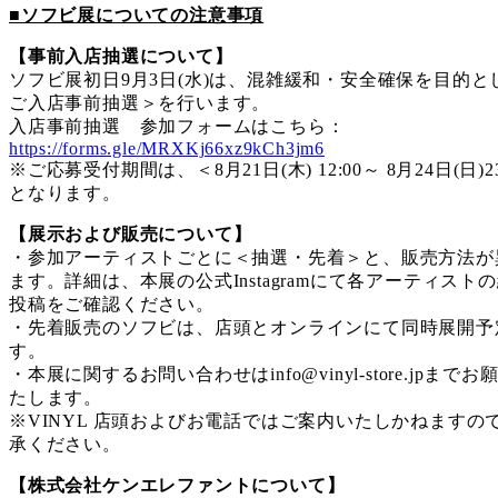
■ソフビ展についての注意事項
【事前入店抽選について】
ソフビ展初日9月3日(水)は、混雑緩和・安全確保を目的と
ご入店事前抽選＞を行います。
入店事前抽選 参加フォームはこちら：
https://forms.gle/MRXKj66xz9kCh3jm6
※ご応募受付期間は、＜8月21日(木) 12:00～ 8月24日(日)23
となります。
【展示および販売について】
・参加アーティストごとに＜抽選・先着＞と、販売方法が
ます。詳細は、本展の公式Instagramにて各アーティスト
投稿をご確認ください。
・先着販売のソフビは、店頭とオンラインにて同時展開予
す。
・本展に関するお問い合わせはinfo@vinyl-store.jpまでお
たします。
※VINYL 店頭およびお電話ではご案内いたしかねますの
承ください。
【株式会社ケンエレファントについて】