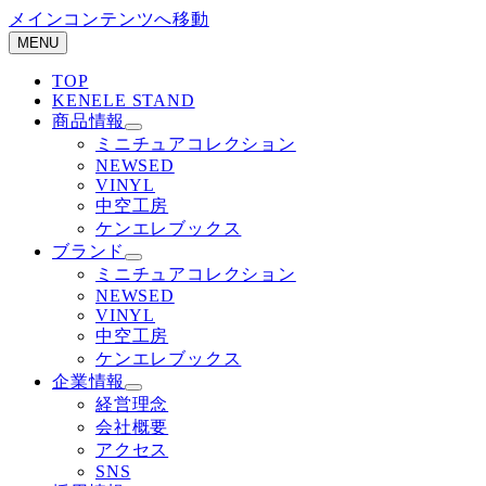
メインコンテンツへ移動
MENU
TOP
KENELE STAND
商品情報
ミニチュアコレクション
NEWSED
VINYL
中空工房
ケンエレブックス
ブランド
ミニチュアコレクション
NEWSED
VINYL
中空工房
ケンエレブックス
企業情報
経営理念
会社概要
アクセス
SNS