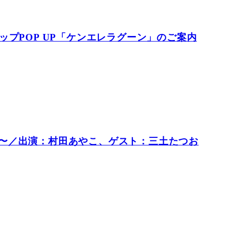
ップPOP UP「ケンエレラグーン」のご案内
〜／出演：村田あやこ、ゲスト：三土たつお