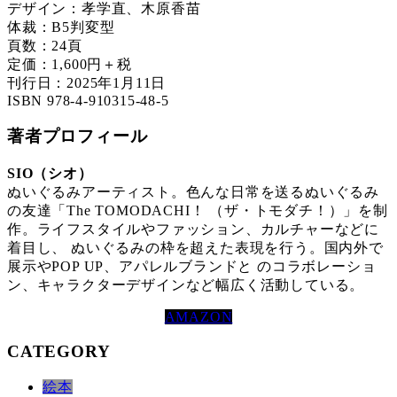
デザイン：孝学直、木原香苗
体裁：B5判変型
頁数：24頁
定価：1,600円＋税
刊行日：2025年1月11日
ISBN 978-4-910315-48-5
著者
プロフィール
SIO（シオ）
ぬいぐるみアーティスト。色んな日常を送るぬいぐるみ
の友達「The TOMODACHI！ （ザ・トモダチ！）」を制
作。ライフスタイルやファッション、カルチャーなどに
着目し、 ぬいぐるみの枠を超えた表現を行う。国内外で
展示やPOP UP、アパレルブランドと のコラボレーショ
ン、キャラクターデザインなど幅広く活動している。
AMAZON
CATEGORY
絵本