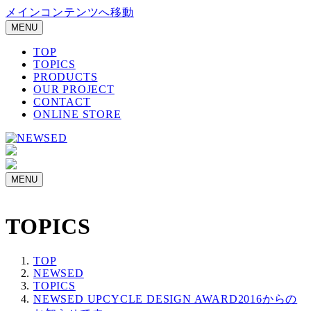
メインコンテンツへ移動
MENU
TOP
TOPICS
PRODUCTS
OUR PROJECT
CONTACT
ONLINE STORE
MENU
TOPICS
TOP
NEWSED
TOPICS
NEWSED UPCYCLE DESIGN AWARD2016からの