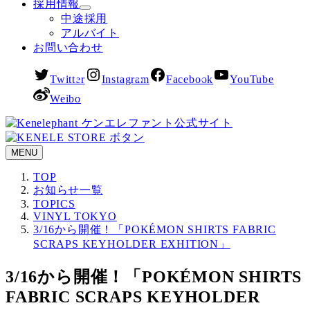
採用情報
中途採用
アルバイト
お問い合わせ
Twitter
Instagram
Facebook
YouTube
Weibo
MENU
TOP
お知らせ一覧
TOPICS
VINYL TOKYO
3/16から開催！「POKÉMON SHIRTS FABRIC
SCRAPS KEYHOLDER EXHITION」
3/16から開催！「POKÉMON SHIRTS
FABRIC SCRAPS KEYHOLDER