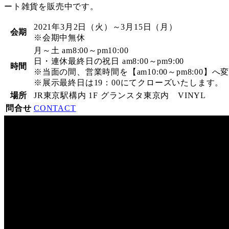
ート雑貨を販売中です。
2021年3月2日（火）～3月15日（月）
会期
※会期中無休
月～土 am8:00～pm10:00
日・連休最終日の祝日 am8:00～pm9:00
時間
※当面の間、営業時間を【am10:00～pm8:00
※展示最終日は19：00にてクローズいたします。
場所
JR東京駅構内 1F グランスタ東京内 VINYL
問合せ
CONTACT