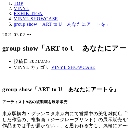
TOP
VINYL
EXHIBITION
VINYL SHOWCASE
group show「ART to U あなたにアートを」
2021.03.02 〜
group show「ART to U あなたにア
投稿日
2021/2/26
VINYL カテゴリ
VINYL SHOWCASE
group show「ART to U あなたにアートを」
アーティスト9名の複製画を展示販売
東京駅構内・グランスタ東京内にて営業中の美術雑貨店「VI
した作品の、複製画（ジークレープリント）の展示販売を
作品までは手が届かない…、と思われる方も、気軽にアー