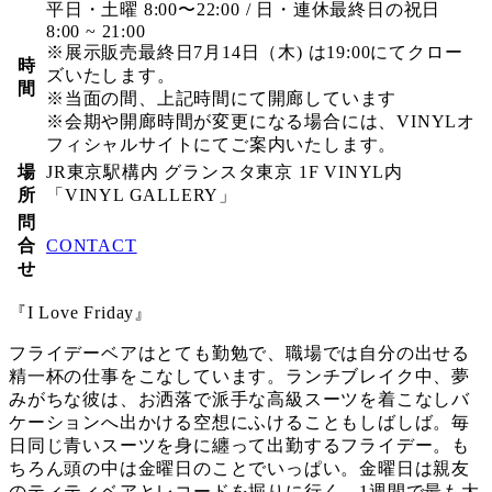
平日・土曜 8:00〜22:00 / 日・連休最終日の祝日
8:00 ~ 21:00
※展示販売最終日7月14日（木) は19:00にてクロー
時
ズいたします。
間
※当面の間、上記時間にて開廊しています
※会期や開廊時間が変更になる場合には、VINYLオ
フィシャルサイトにてご案内いたします。
場
JR東京駅構内 グランスタ東京 1F VINYL内
所
「VINYL GALLERY」
問
合
CONTACT
せ
『I Love Friday』
フライデーベアはとても勤勉で、職場では自分の出せる
精一杯の仕事をこなしています。ランチブレイク中、夢
みがちな彼は、お洒落で派手な高級スーツを着こなしバ
ケーションへ出かける空想にふけることもしばしば。毎
日同じ青いスーツを身に纏って出勤するフライデー。も
ちろん頭の中は金曜日のことでいっぱい。金曜日は親友
のティティベアとレコードを掘りに行く、1週間で最も大