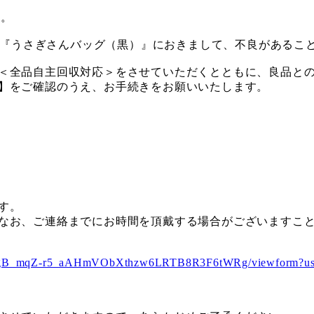
す。
商品『うさぎさんバッグ（黒）』におきまして、不良があるこ
＜全品自主回収対応＞をさせていただくとともに、良品と
】をご確認のうえ、お手続きをお願いいたします。
す。
なお、ご連絡までにお時間を頂戴する場合がございますこ
p6OpgB_mqZ-r5_aAHmVObXthzw6LRTB8R3F6tWRg/viewform?us