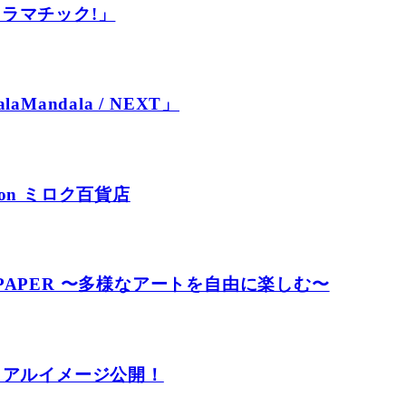
n「ドラマチック!」
laMandala / NEXT」
tion ミロク百貨店
RTS PAPER 〜多様なアートを自由に楽しむ〜
ュアルイメージ公開！